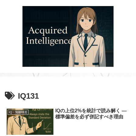
IQ131
IQの上位2%を統計で読み解く ―
IQ・知能構造
標準偏差を必ず併記すべき理由