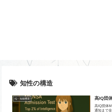
知性の構造
高IQ団
IQ・知能構造
高IQ団体
通知まで全