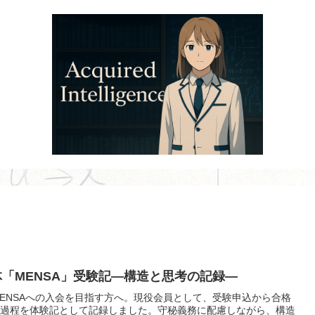
体「MENSA」受験記―構造と思考の記録―
MENSAへの入会を目指す方へ。現役会員として、受験申込から合格
過程を体験記として記録しました。守秘義務に配慮しながら、構造