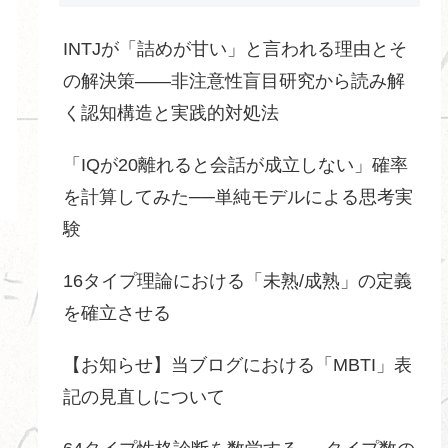
INTJが「詰めが甘い」と言われる理由とそ
の解決策――非注意性盲目研究から読み解
く認知構造と実践的対処法
「IQが20離れると会話が成立しない」確率
を計算してみた──単純モデルによる思考実
験
16タイプ理論における「未熟/成熟」の定義
を確立させる
【お知らせ】当ブログにおける「MBTI」表
記の見直しについて