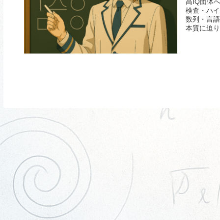
高IQ団体
検査・ハイ
数列・言語
本質に迫り