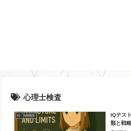
心理士検査
IQテス
IQ・知能構造
類と戦