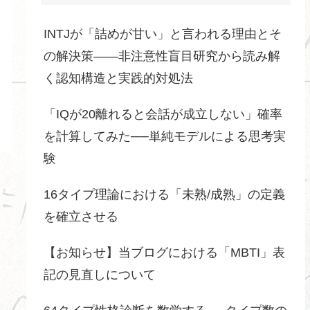
INTJが「詰めが甘い」と言われる理由とそ
の解決策――非注意性盲目研究から読み解
く認知構造と実践的対処法
「IQが20離れると会話が成立しない」確率
を計算してみた──単純モデルによる思考実
験
16タイプ理論における「未熟/成熟」の定義
を確立させる
【お知らせ】当ブログにおける「MBTI」表
記の見直しについて