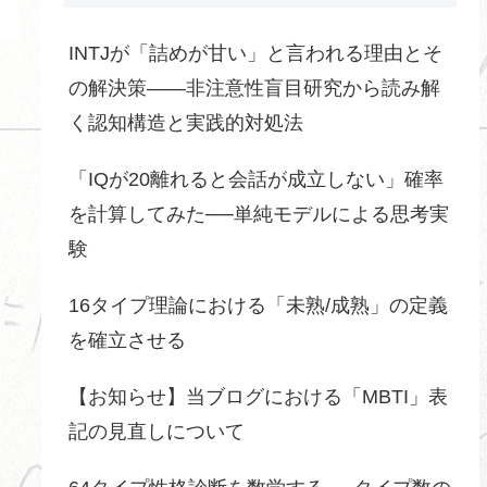
INTJが「詰めが甘い」と言われる理由とそ
の解決策――非注意性盲目研究から読み解
く認知構造と実践的対処法
「IQが20離れると会話が成立しない」確率
を計算してみた──単純モデルによる思考実
験
16タイプ理論における「未熟/成熟」の定義
を確立させる
【お知らせ】当ブログにおける「MBTI」表
記の見直しについて